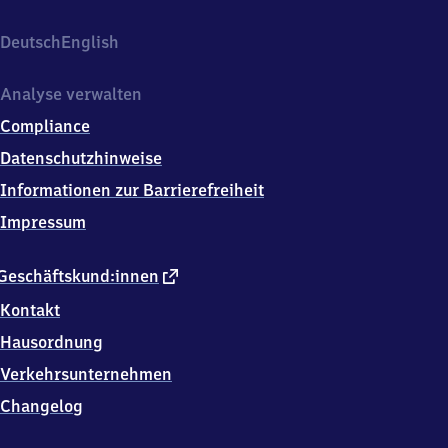
Deutsch
English
Analyse verwalten
Compliance
Datenschutzhinweise
Informationen zur Barrierefreiheit
Impressum
externer
Geschäftskund:innen
Link
Kontakt
Hausordnung
Verkehrsunternehmen
Changelog