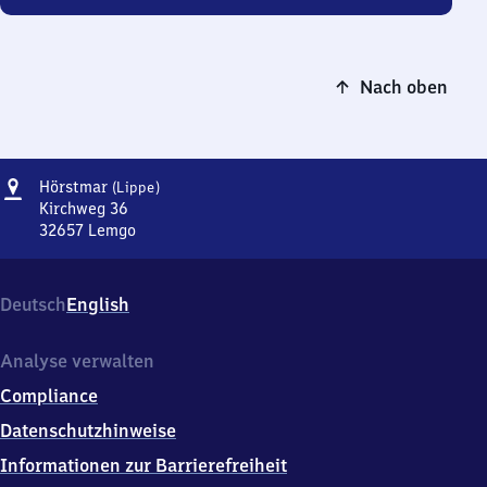
Nach oben
Adresse
Hörstmar
Hörstmar
(Lippe)
(Lippe)
Kirchweg 36
32657
Lemgo
Hörstmar
(Lippe),
Kirchweg
Deutsch
English
36,
3
2
Analyse verwalten
6
Compliance
5
7
Datenschutzhinweise
Lemgo
Informationen zur Barrierefreiheit