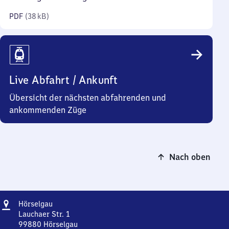
Kilobyte)
PDF
(
38 kB
)
Live Abfahrt / Ankunft
Übersicht der nächsten abfahrenden und
ankommenden Züge
Nach oben
Adresse
Hörselgau
Hörselgau
Lauchaer Str. 1
99880
Hörselgau