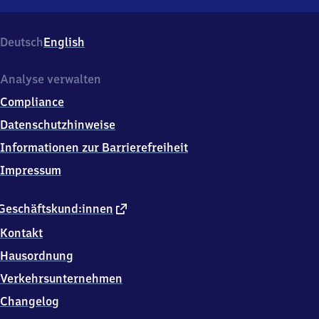
Hörselgau,
Lauchaer
Str.
Deutsch
English
1,
9
9
Analyse verwalten
8
Compliance
8
0
Datenschutzhinweise
Hörselgau
Informationen zur Barrierefreiheit
Impressum
externer
Geschäftskund:innen
Link
Kontakt
Hausordnung
Verkehrsunternehmen
Changelog