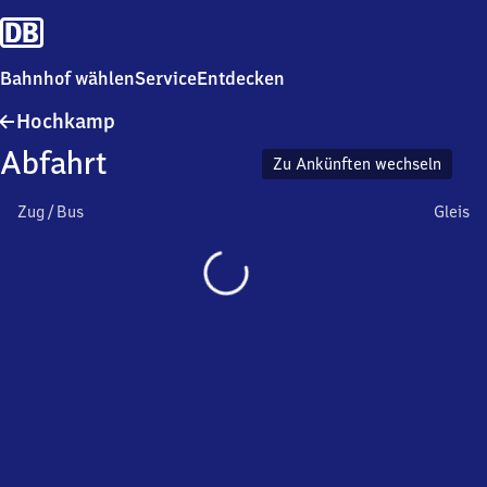
Bahnhof wählen
Service
Entdecken
Hochkamp
Hochkamp
Abfahrt
Zu Ankünften wechseln
Zug / Bus
Gleis
Wird
geladen…