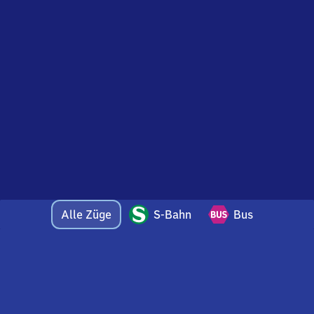
Alle Züge
S-Bahn
Bus
Bei Fragen oder Feedback zu dieser Abfahrtstafel
wenden Sie sich gerne per E-Mail an