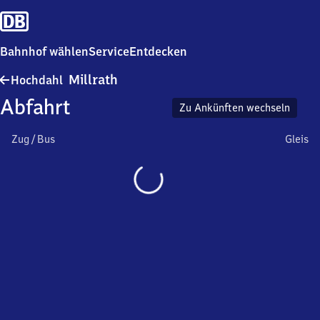
Bahnhof wählen
Service
Entdecken
Hochdahl-
Millrath
Hochdahl
Millrath
Abfahrt
Zu Ankünften wechseln
Zug / Bus
Gleis
Wird
geladen…