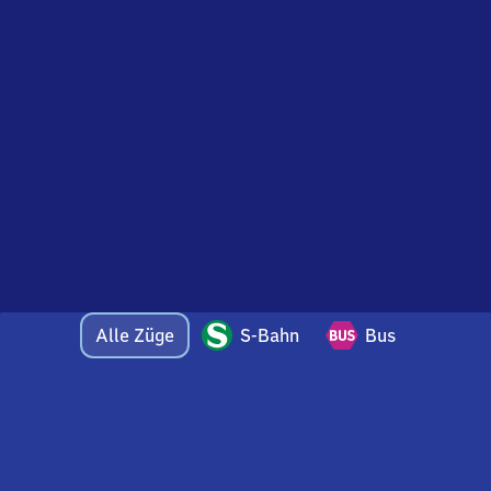
Alle Züge
S-Bahn
Bus
Bei Fragen oder Feedback zu dieser Abfahrtstafel
wenden Sie sich gerne per E-Mail an