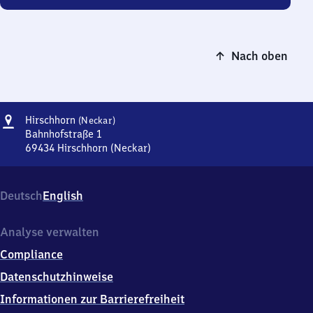
Nach oben
Adresse
Hirschhorn
Hirschhorn
(Neckar)
(Neckar)
Bahnhofstraße 1
69434
Hirschhorn (Neckar)
Hirschhorn
(Neckar),
Bahnhofstraße
Deutsch
English
1,
6
9
Analyse verwalten
4
Compliance
3
4
Datenschutzhinweise
Hirschhorn
Informationen zur Barrierefreiheit
(Neckar)