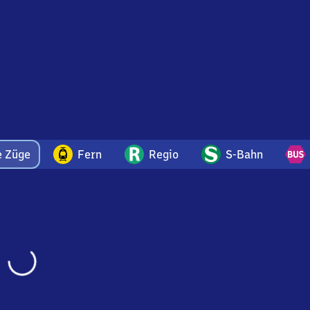
e Züge
Fern
Regio
S-Bahn
Wird
geladen…