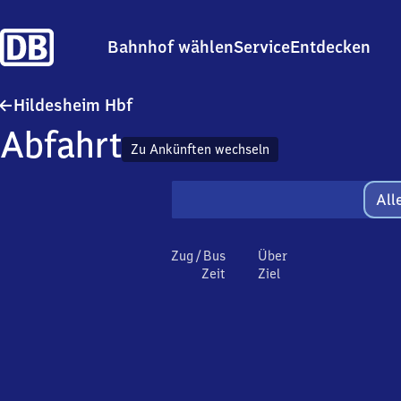
Bahnhof wählen
Service
Entdecken
Hildesheim Hauptbahnhof
Hildesheim Hbf
Abfahrt
Zu Ankünften wechseln
All
Zug / Bus
Über
Zeit
Ziel