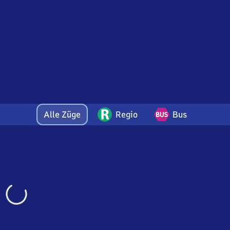
Alle Züge
Regio
Bus
Wird
geladen…