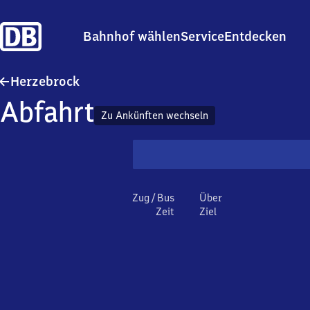
Bahnhof wählen
Service
Entdecken
Herzebrock
Herzebrock
Abfahrt
Zu Ankünften wechseln
Zug / Bus
Über
Zeit
Ziel