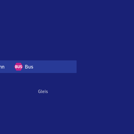
hn
Bus
Gleis