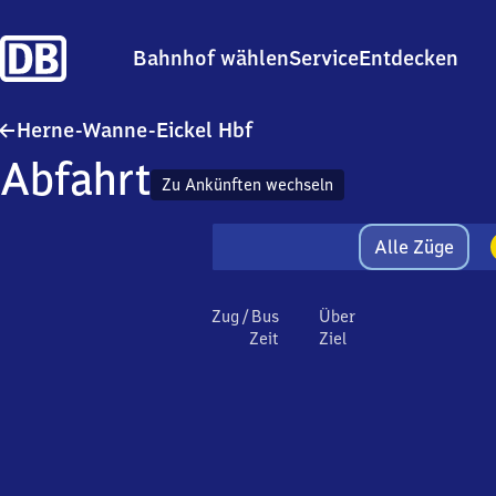
Bahnhof wählen
Service
Entdecken
Herne-Wanne-Eickel Hauptb
Herne-Wanne-Eickel Hbf
Abfahrt
Zu Ankünften wechseln
Alle Züge
Zug / Bus
Über
Zeit
Ziel