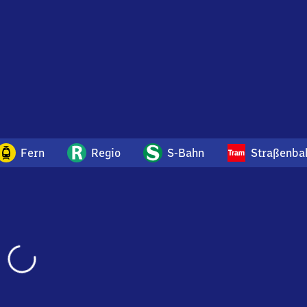
ahnhof
Fern
Regio
S-Bahn
Straßenba
Wird
geladen…