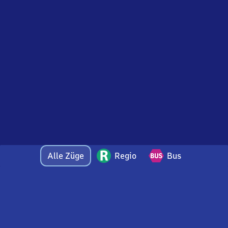
Alle Züge
Regio
Bus
Bei Fragen oder Feedback zu dieser Abfahrtstafel
wenden Sie sich gerne per E-Mail an