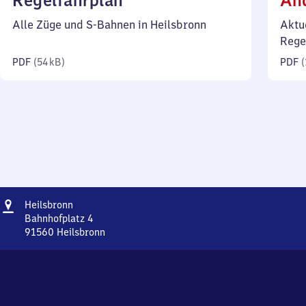
Regelfahrplan
Än
54
Alle Züge und S-Bahnen in Heilsbronn
Aktu
Kilobyte)
Rege
PDF
(
54 kB
)
PDF
(
Adresse
Heilsbronn
Heilsbronn
Bahnhofplatz 4
91560
Heilsbronn
Heilsbronn,
Bahnhofplatz
4,
9
1