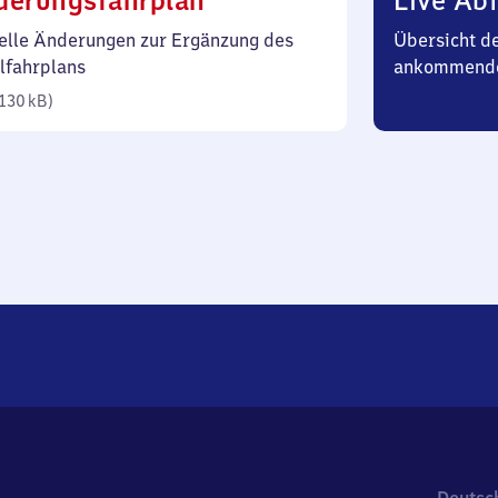
derungsfahrplan
Live Abf
130
elle Änderungen zur Ergänzung des
Übersicht d
Kilobyte)
lfahrplans
ankommende
130 kB
)