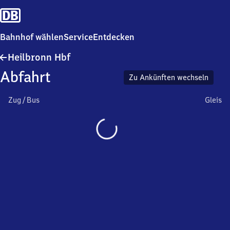
Bahnhof wählen
Service
Entdecken
Heilbronn
Heilbronn Hbf
Hauptbahnhof
Abfahrt
Zu Ankünften wechseln
Zug / Bus
Gleis
Wird
geladen…