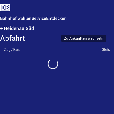
Bahnhof wählen
Service
Entdecken
Heidenau
Heidenau Süd
Süd
Abfahrt
Zu Ankünften wechseln
Zug / Bus
Gleis
Wird
geladen…