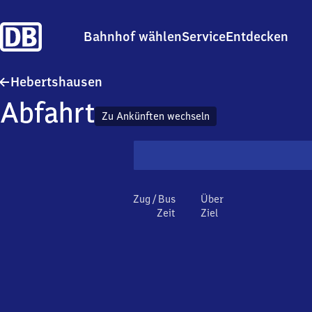
Bahnhof wählen
Service
Entdecken
Hebertshausen
Hebertshausen
Abfahrt
Zu Ankünften wechseln
Zug / Bus
Über
Zeit
Ziel