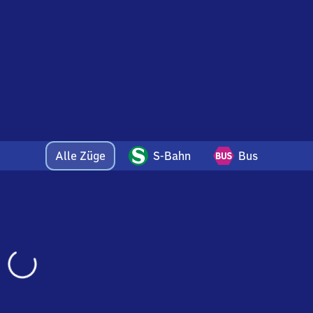
Alle Züge
S-Bahn
Bus
Wird
geladen…