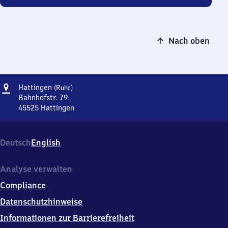
Nach oben
Adresse
Hattingen
Hattingen
(Ruhr)
(Ruhr)
Bahnhofstr. 79
45525
Hattingen
Hattingen
(Ruhr),
Bahnhofstr.
Deutsch
English
79,
4
5
Analyse verwalten
5
Compliance
2
5
Datenschutzhinweise
Hattingen
Informationen zur Barrierefreiheit