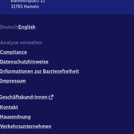
Bahnhofsplatz 21
31785
Hameln
Hameln,
Bahnhofsplatz
21,
Deutsch
English
3
1
7
Analyse verwalten
8
Compliance
5
Hameln
Datenschutzhinweise
Informationen zur Barrierefreiheit
Impressum
externer
Geschäftskund:innen
Link
Kontakt
Hausordnung
Verkehrsunternehmen