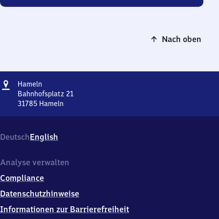
Nach oben
Adresse
Hameln
Hameln
Bahnhofsplatz 21
31785
Hameln
Hameln,
Bahnhofsplatz
21,
Deutsch
English
3
1
7
Analyse verwalten
8
Compliance
5
Hameln
Datenschutzhinweise
Informationen zur Barrierefreiheit