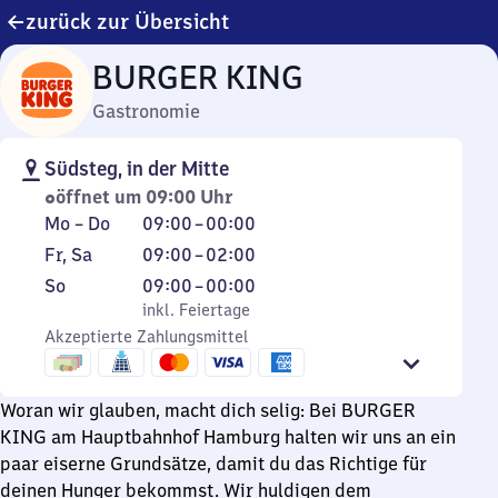
zurück zur Übersicht
BURGER KING
Gastronomie
Südsteg, in der Mitte
öffnet um 09:00 Uhr
Montag
Von
Mo
–
Do
09:00
–
00:00
bis
9
Freitag
Von
Fr
,
Sa
09:00
–
02:00
Donnerstag
Uhr
und
9
Sonntag
,
Von
So
09:00
–
00:00
bis
Samstag
Uhr
inkl. Feiertage
9
inkl. Feiertage
0
bis
Akzeptierte Zahlungsmittel
Uhr
Uhr
2
bis
Uhr
0
Woran wir glauben, macht dich selig: Bei BURGER
Uhr
KING am Hauptbahnhof Hamburg halten wir uns an ein
paar eiserne Grundsätze, damit du das Richtige für
deinen Hunger bekommst. Wir huldigen dem