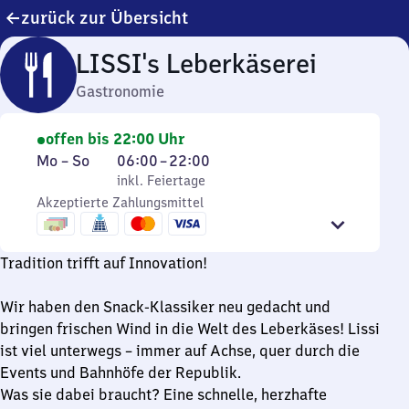
zurück zur Übersicht
LISSI's Leberkäserei
Gastronomie
offen bis 22:00 Uhr
Montag
,
Von
Mo
–
So
06:00
–
22:00
bis
inkl. Feiertage
6
inkl. Feiertage
Sonntag
Akzeptierte Zahlungsmittel
Uhr
bis
22
Tradition trifft auf Innovation!
Uhr
Wir haben den Snack-Klassiker neu gedacht und
bringen frischen Wind in die Welt des Leberkäses! Lissi
ist viel unterwegs – immer auf Achse, quer durch die
Events und Bahnhöfe der Republik.
Was sie dabei braucht? Eine schnelle, herzhafte