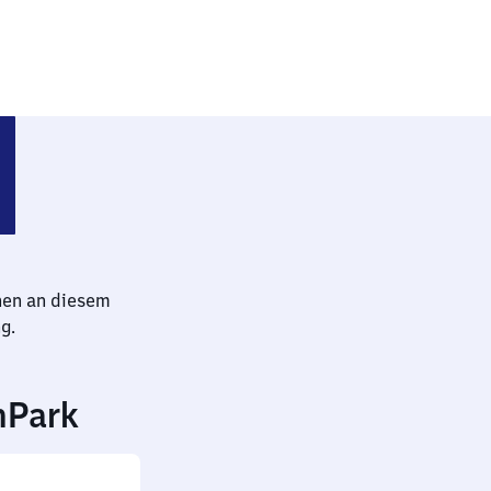
Harburg
hen an diesem
g.
nPark