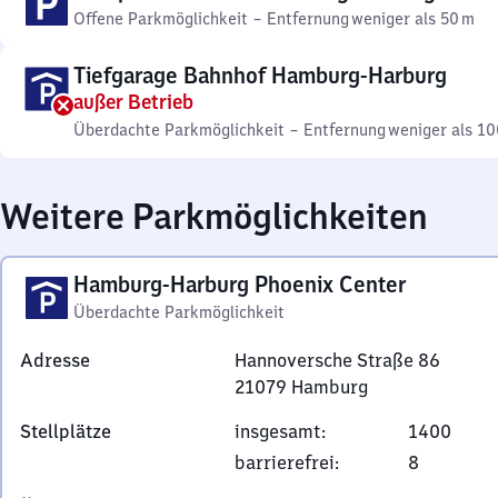
Offene Parkmöglichkeit
–
Entfernung
weniger als 50 m
Tiefgarage Bahnhof Hamburg-Harburg
außer Betrieb
Überdachte Parkmöglichkeit
–
Entfernung
weniger als 10
Weitere Parkmöglichkeiten
Hamburg-Harburg Phoenix Center
Überdachte Parkmöglichkeit
Adresse
Hannoversche Straße 86
21079
Hamburg
Hannoversche
Stellplätze
insgesamt
:
1400
Straße
barrierefrei
:
8
86,
2