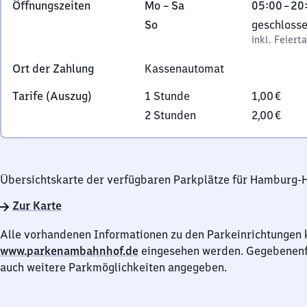
Montag
Von
Öffnungszeiten
Mo
–
Sa
05:00
–
20
1
bis
5
Sonntag
,
So
geschloss
0
Samstag
Uhr
inkl. Feiertage
inkl. Feiert
7
bis
9
Ort der Zahlung
Kassenautomat
20
Hamburg
Uhr
Tarife (Auszug)
1 Stunde
1,00 €
30
2 Stunden
2,00 €
Übersichtskarte der verfügbaren Parkplätze für Hamburg-
Zur Karte
Alle vorhandenen Informationen zu den Parkeinrichtungen 
www.parkenambahnhof.de
eingesehen werden. Gegebenenfa
auch weitere Parkmöglichkeiten angegeben.