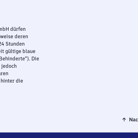
GmbH dürfen
sweise deren
 24 Stunden
it gültige blaue
ehinderte“). Die
 jedoch
hren
hinter die
Nac