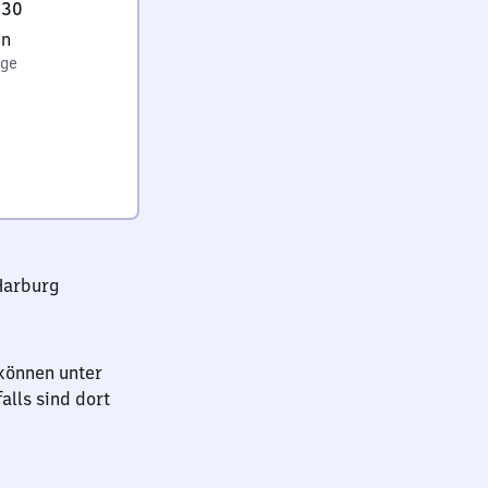
:30
en
age
Harburg
können unter
lls sind dort