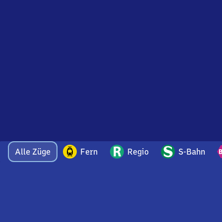
Alle Züge
Fern
Regio
S-Bahn
Bei Fragen oder Feedback zu dieser Abfahrtstafel
wenden Sie sich gerne per E-Mail an