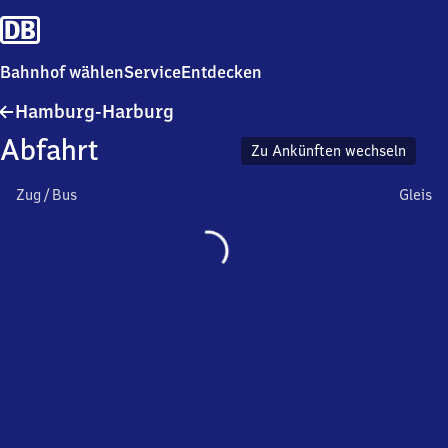
Bahnhof wählen
Service
Entdecken
Hamburg-
Hamburg-Harburg
Harburg
Abfahrt
Zu Ankünften wechseln
Zug / Bus
Gleis
Wird
geladen…