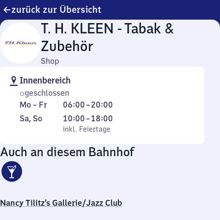
zurück zur Übersicht
T. H. KLEEN - Tabak &
Zubehör
Shop
Innenbereich
geschlossen
Montag
Von
Mo
–
Fr
06:00
–
20:00
bis
6
Samstag
,
Von
Sa
,
So
10:00
–
18:00
Freitag
Uhr
und
inkl. Feiertage
10
inkl. Feiertage
bis
Sonntag
Uhr
Auch an diesem Bahnhof
20
bis
Uhr
18
Uhr
Nancy Tilitz’s Gallerie/Jazz Club