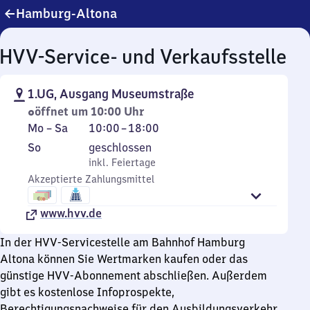
Hamburg-Altona
HVV-Service- und Verkaufsstelle
1.UG, Ausgang Museumstraße
öffnet um 10:00 Uhr
Montag
Von
Mo
–
Sa
10:00
–
18:00
bis
10
Sonntag
,
So
geschlossen
Samstag
Uhr
inkl. Feiertage
inkl. Feiertage
bis
Akzeptierte Zahlungsmittel
18
Uhr
www.hvv.de
In der HVV-Servicestelle am Bahnhof Hamburg
Altona können Sie Wertmarken kaufen oder das
günstige HVV-Abonnement abschließen. Außerdem
gibt es kostenlose Infoprospekte,
Berechtigungsnachweise für den Ausbildungsverkehr