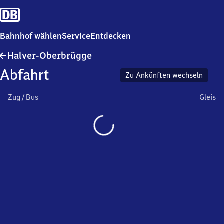
Bahnhof wählen
Service
Entdecken
Halver-
Halver-Oberbrügge
Oberbrügge
Abfahrt
Zu Ankünften wechseln
Zug / Bus
Gleis
Wird
geladen…