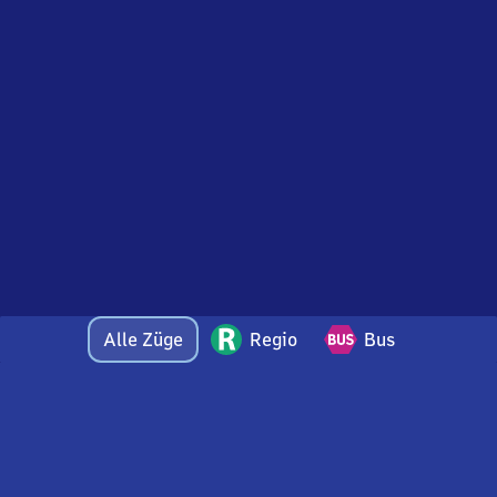
Alle Züge
Regio
Bus
Bei Fragen oder Feedback zu dieser Abfahrtstafel
wenden Sie sich gerne per E-Mail an