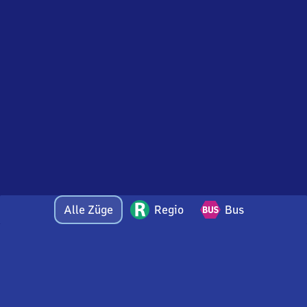
Alle Züge
Regio
Bus
Bei Fragen oder Feedback zu dieser Abfahrtstafel
wenden Sie sich gerne per E-Mail an