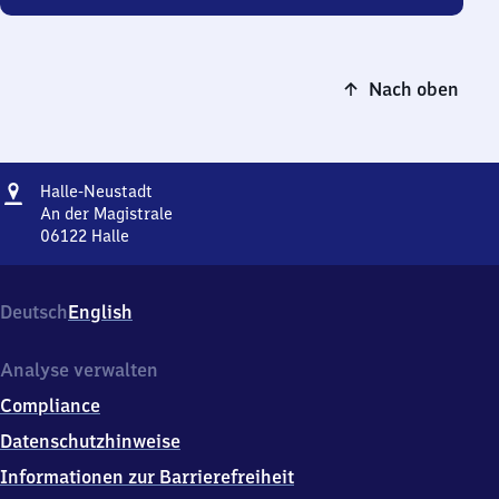
Nach oben
Adresse
Halle-
Halle-Neustadt
Neustadt
An der Magistrale
06122
Halle
Halle-
Neustadt,
An
Deutsch
English
der
Magistrale,
0
Analyse verwalten
6
Compliance
1
2
Datenschutzhinweise
2
Informationen zur Barrierefreiheit
Halle