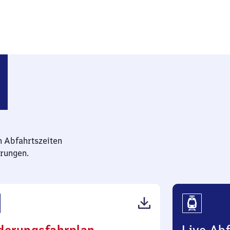
inland)
n Abfahrtszeiten
rungen.
(PDF,