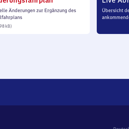
derungsfahrplan
Live Abf
98
elle Änderungen zur Ergänzung des
Übersicht d
Kilobyte)
lfahrplans
ankommend
98 kB
)