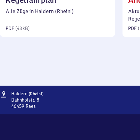
Regelfahrplan
Än
43
Alle Züge in Haldern (Rheinl)
Aktu
Kilobyte)
Rege
PDF
(
43 kB
)
PDF
(
Adresse
Haldern
Haldern
(Rheinl)
(Rheinland)
Bahnhofstr. 8
46459
Rees
Haldern
(Rheinland),
Bahnhofstr.
8,
4