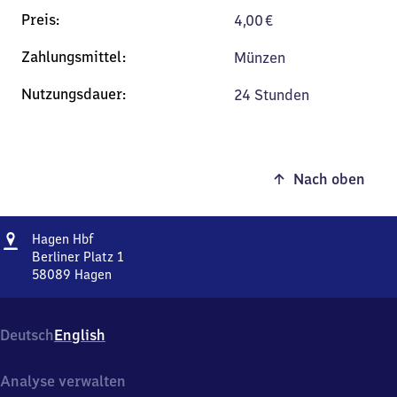
4,00
€
Münzen
24 Stunden
Nach oben
Adresse
Hagen
Hagen Hbf
Hauptbahnhof
Berliner Platz 1
58089
Hagen
Hagen
Hauptbahnhof,
Berliner
Deutsch
English
Platz
1,
5
Analyse verwalten