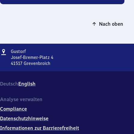
Nach oben
Adresse
Gustorf
Gustorf
Josef-Bremer-Platz 4
41517
Grevenbroich
Gustorf,
Josef-
Bremer-
Deutsch
English
Platz
4,
4
Analyse verwalten
1
Compliance
5
1
Datenschutzhinweise
7
Informationen zur Barrierefreiheit
Grevenbroich