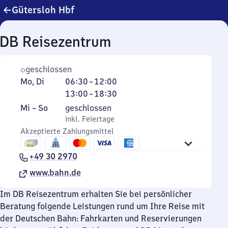
Gütersloh Hbf
DB Reisezentrum
geschlossen
Montag
Von
Von
Mo
,
Di
06:30
–
12:00
und
6
13
13:00
–
18:30
Dienstag
Uhr
Uhr
Mittwoch
,
Mi
–
So
geschlossen
30
bis
bis
inkl. Feiertage
inkl. Feiertage
bis
18
Sonntag
Akzeptierte Zahlungsmittel
12
Uhr
Uhr
30
+49 30 2970
www.bahn.de
Im DB Reisezentrum erhalten Sie bei persönlicher
Beratung folgende Leistungen rund um Ihre Reise mit
der Deutschen Bahn: Fahrkarten und Reservierungen