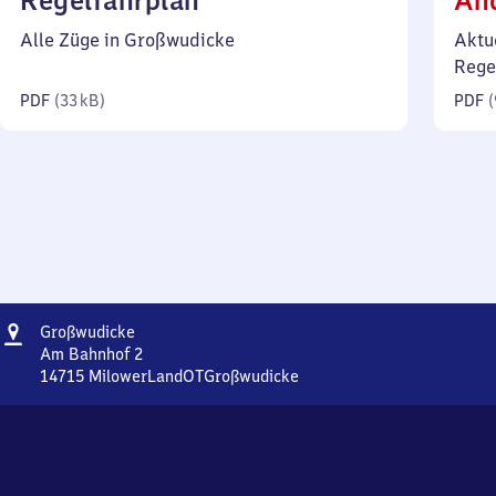
Regelfahrplan
Än
33
Alle Züge in Großwudicke
Aktu
Kilobyte)
Rege
PDF
(
33 kB
)
PDF
(
Adresse
Großwudicke
Großwudicke
Am Bahnhof 2
14715
MilowerLandOTGroßwudicke
Großwudicke,
Am
Bahnhof
2,
1