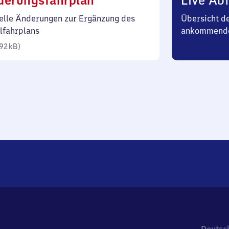
derungsfahrplan
Live Abf
92
elle Änderungen zur Ergänzung des
Übersicht d
Kilobyte)
lfahrplans
ankommend
92 kB
)