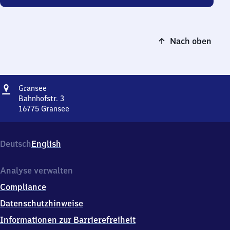
Nach oben
Adresse
Gransee
Gransee
Bahnhofstr. 3
16775
Gransee
Gransee,
Bahnhofstr.
3,
Deutsch
English
1
6
7
Analyse verwalten
7
Compliance
5
Gransee
Datenschutzhinweise
Informationen zur Barrierefreiheit