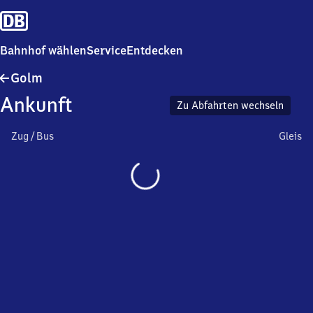
Bahnhof wählen
Service
Entdecken
Golm
Golm
Ankunft
Zu Abfahrten wechseln
Zug / Bus
Gleis
Wird
geladen…