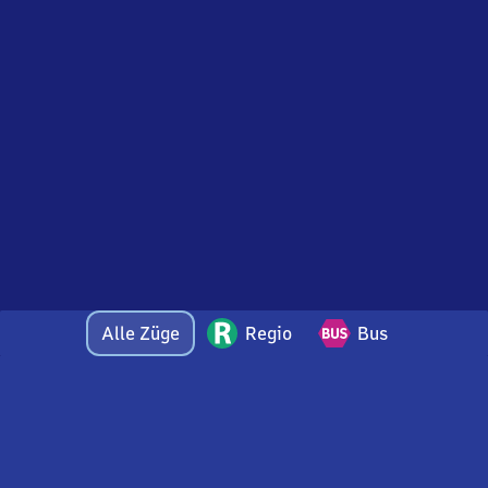
Alle Züge
Regio
Bus
Bei Fragen oder Feedback zu dieser Ankunftstafel
wenden Sie sich gerne per E-Mail an