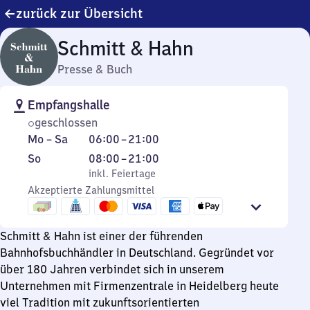
zurück zur Übersicht
Schmitt & Hahn
Presse & Buch
Empfangshalle
geschlossen
Montag
Von
Mo
–
Sa
06:00
–
21:00
bis
6
Sonntag
,
Von
So
08:00
–
21:00
Samstag
Uhr
inkl. Feiertage
8
inkl. Feiertage
bis
Akzeptierte Zahlungsmittel
Uhr
21
bis
Uhr
21
Schmitt & Hahn ist einer der führenden
Uhr
Bahnhofsbuchhändler in Deutschland. Gegründet vor
über 180 Jahren verbindet sich in unserem
Unternehmen mit Firmenzentrale in Heidelberg heute
viel Tradition mit zukunftsorientierten