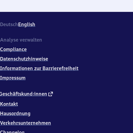
Deutsch
English
Analyse verwalten
Compliance
Datenschutzhinweise
Informationen zur Barrierefreiheit
Impressum
externer
Geschäftskund:innen
Link
Kontakt
Hausordnung
Verkehrsunternehmen
Changelog