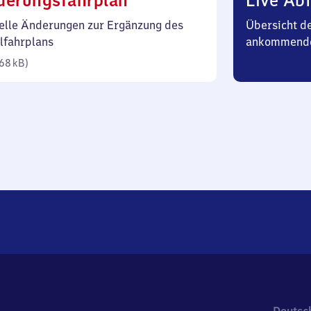
derungsfahrplan
Live Abf
68
elle Änderungen zur Ergänzung des
Übersicht d
Kilobyte)
lfahrplans
ankommend
68 kB
)