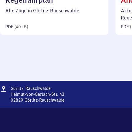
Regelfahrplan
Än
40
Alle Züge in Görlitz-Rauschwalde
Aktu
Kilobyte)
Rege
PDF
(
40 kB
)
PDF
(
Adresse
Görlitz-
Rauschwalde
Görlitz
Rauschwalde
Helmut-von-Gerlach-Str. 43
02829
Görlitz-Rauschwalde
Görlitz-
Rauschwalde,
Helmut-
von-
Gerlach-