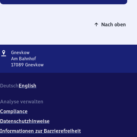
Nach oben
Adresse
Gnevkow
Gnevkow
Am Bahnhof
17089
Gnevkow
Gnevkow,
Am
Bahnhof,
Deutsch
English
1
7
0
Analyse verwalten
8
Compliance
9
Gnevkow
Datenschutzhinweise
Informationen zur Barrierefreiheit