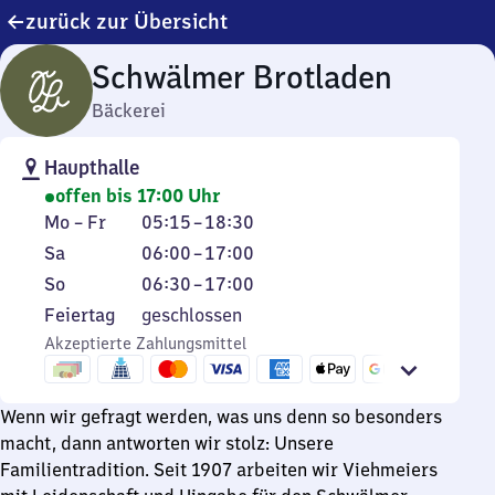
zurück zur Übersicht
Schwälmer Brotladen
Bäckerei
Haupthalle
offen bis 17:00 Uhr
Montag
Von
Mo
–
Fr
05:15
–
18:30
bis
5
Samstag
Von
Sa
06:00
–
17:00
Freitag
Uhr
6
Sonntag
Von
So
06:30
–
17:00
15
Uhr
6
Feiertag
Feiertag
geschlossen
bis
bis
Uhr
Akzeptierte Zahlungsmittel
18
17
30
Uhr
Uhr
bis
30
17
Wenn wir gefragt werden, was uns denn so besonders
Uhr
macht, dann antworten wir stolz: Unsere
Familientradition. Seit 1907 arbeiten wir Viehmeiers