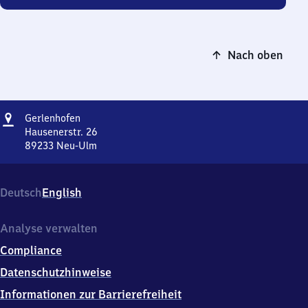
Nach oben
Adresse
Gerlenhofen
Gerlenhofen
Hausenerstr. 26
89233
Neu-Ulm
Gerlenhofen,
Hausenerstr.
26,
Deutsch
English
8
9
2
Analyse verwalten
3
Compliance
3
Neu-
Datenschutzhinweise
Ulm
Informationen zur Barrierefreiheit