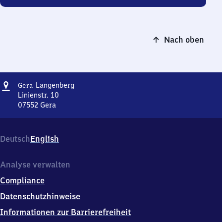
Nach oben
Adresse
Gera-
Langenberg
Gera
Langenberg
Linienstr. 10
07552
Gera
Gera-
Langenberg,
Linienstr.
Deutsch
English
10,
0
7
Analyse verwalten
5
Compliance
5
2
Datenschutzhinweise
Gera
Informationen zur Barrierefreiheit