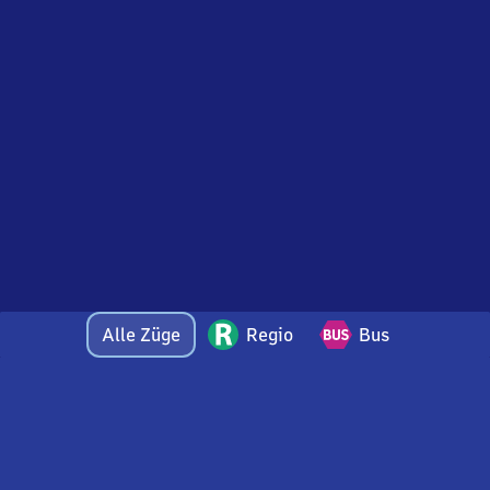
Alle Züge
Regio
Bus
Bei Fragen oder Feedback zu dieser Abfahrtstafel
wenden Sie sich gerne per E-Mail an