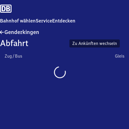
Bahnhof wählen
Service
Entdecken
Genderkingen
Genderkingen
Abfahrt
Zu Ankünften wechseln
Zug / Bus
Gleis
Wird
geladen…