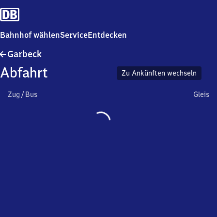
Bahnhof wählen
Service
Entdecken
Garbeck
Garbeck
Abfahrt
Zu Ankünften wechseln
Zug / Bus
Gleis
Wird
geladen…