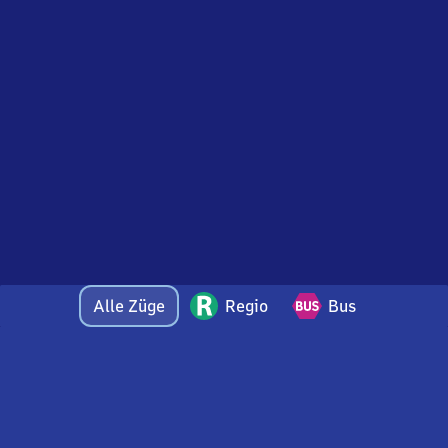
Alle Züge
Regio
Bus
Bei Fragen oder Feedback zu dieser Abfahrtstafel
wenden Sie sich gerne per E-Mail an