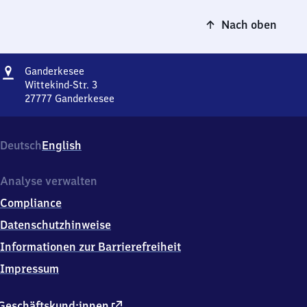
Nach oben
Adresse
Ganderkesee
Ganderkesee
Wittekind-Str. 3
27777
Ganderkesee
Ganderkesee,
Wittekind-
Str.
Deutsch
English
3,
2
7
Analyse verwalten
7
Compliance
7
7
Datenschutzhinweise
Ganderkesee
Informationen zur Barrierefreiheit
Impressum
externer
Geschäftskund:innen