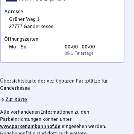
Adresse
Grüner Weg 1
27777
Ganderkesee
Grüner
Öffnungszeiten
Weg
Montag
,
Von
Mo
–
So
00:00
–
00:00
1,
bis
inkl. Feiertage
0
inkl. Feiertage
2
Sonntag
Uhr
7
bis
7
0
7
Übersichtskarte der verfügbaren Parkplätze für
Uhr
7
Ganderkesee
Ganderkesee
Zur Karte
Alle vorhandenen Informationen zu den
Parkeinrichtungen können unter
www.parkenambahnhof.de
eingesehen werden.
Gegebenenfalls sind dort auch weitere