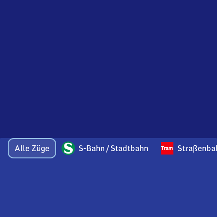
Alle Züge
S-Bahn / Stadtbahn
Straßenba
Bei Fragen oder Feedback zu dieser Abfahrtstafel
wenden Sie sich gerne per E-Mail an