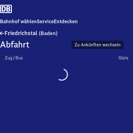
Bahnhof wählen
Service
Entdecken
Friedrichstal
Friedrichstal
(Baden)
(Baden)
Abfahrt
Zu Ankünften wechseln
Zug / Bus
Gleis
Wird
geladen…