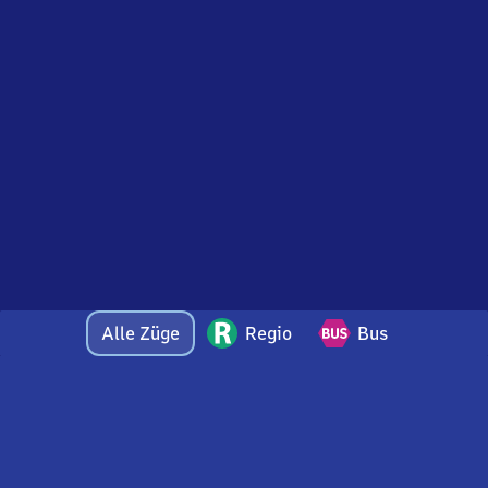
Alle Züge
Regio
Bus
Bei Fragen oder Feedback zu dieser Abfahrtstafel
wenden Sie sich gerne per E-Mail an