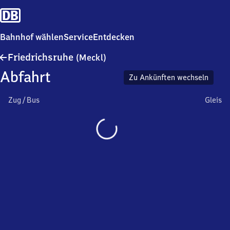
Bahnhof wählen
Service
Entdecken
Friedrichsruhe
Friedrichsruhe
(Meckl)
(Mecklenburg)
Abfahrt
Zu Ankünften wechseln
Zug / Bus
Gleis
Wird
geladen…