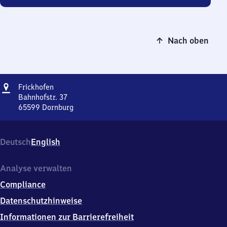
Nach oben
Adresse
Frickhofen
Frickhofen
Bahnhofstr. 37
65599
Dornburg
Frickhofen,
Bahnhofstr.
37,
Deutsch
English
6
5
5
Analyse verwalten
9
Compliance
9
Dornburg
Datenschutzhinweise
Informationen zur Barrierefreiheit