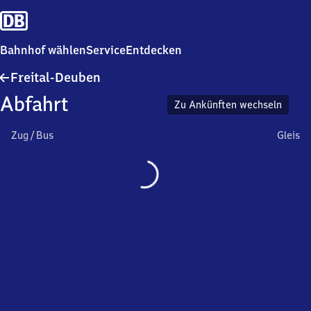
Bahnhof wählen
Service
Entdecken
Freital-
Freital-Deuben
Deuben
Abfahrt
Zu Ankünften wechseln
Zug / Bus
Gleis
Wird
geladen…