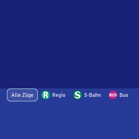
Alle Züge
Regio
S-Bahn
Bus
Bei Fragen oder Feedback zu dieser Abfahrtstafel
wenden Sie sich gerne per E-Mail an