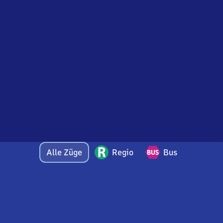
Alle Züge
Regio
Bus
Bei Fragen oder Feedback zu dieser Abfahrtstafel
wenden Sie sich gerne per E-Mail an