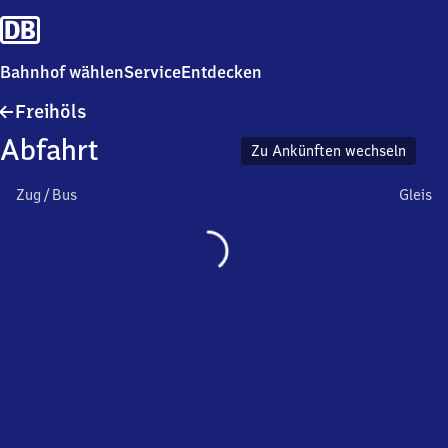
Bahnhof wählen
Service
Entdecken
Freihöls
Freihöls
Abfahrt
Zu Ankünften wechseln
Zug / Bus
Gleis
Wird
geladen…