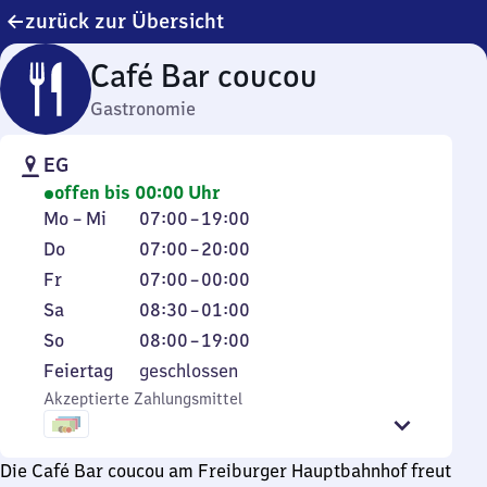
zurück zur Übersicht
Café Bar coucou
Gastronomie
EG
offen bis 00:00 Uhr
Montag
Von
Mo
–
Mi
07:00
–
19:00
bis
7
Donnerstag
Von
Do
07:00
–
20:00
Mittwoch
Uhr
7
Freitag
Von
Fr
07:00
–
00:00
bis
Uhr
7
Samstag
Von
Sa
08:30
–
01:00
19
bis
Uhr
8
Sonntag
Von
So
08:00
–
19:00
Uhr
20
bis
Uhr
8
Feiertag
Feiertag
geschlossen
Uhr
0
30
Uhr
Akzeptierte Zahlungsmittel
Uhr
bis
bis
1
19
Uhr
Uhr
Die Café Bar coucou am Freiburger Hauptbahnhof freut