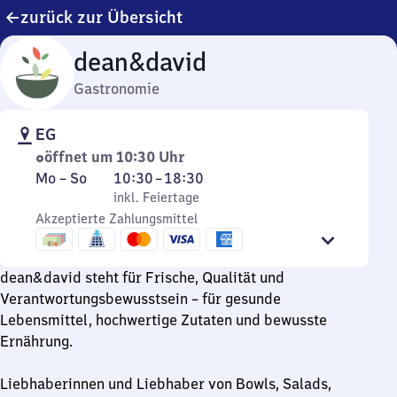
zurück zur Übersicht
dean&david
Gastronomie
EG
öffnet um 10:30 Uhr
Montag
,
Von
Mo
–
So
10:30
–
18:30
bis
inkl. Feiertage
10
inkl. Feiertage
Sonntag
Akzeptierte Zahlungsmittel
Uhr
30
bis
dean&david steht für Frische, Qualität und
18
Verantwortungsbewusstsein – für gesunde
Uhr
Lebensmittel, hochwertige Zutaten und bewusste
30
Ernährung.
Liebhaberinnen und Liebhaber von Bowls, Salads,