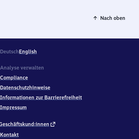
Nach oben
Deutsch
English
Analyse verwalten
Compliance
Datenschutzhinweise
Informationen zur Barrierefreiheit
Impressum
externer
Geschäftskund:innen
Link
Kontakt