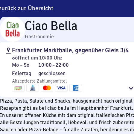
zurück zur Übersicht
Ciao Bella
Gastronomie
Frankfurter Markthalle, gegenüber Gleis 3/4
öffnet um 10:00 Uhr
Montag
Von
Mo
–
So
10:00
–
22:00
bis
10
Feiertag
Feiertag
geschlossen
Sonntag
Uhr
Akzeptierte Zahlungsmittel
bis
22
Uhr
Pizza, Pasta, Salate und Snacks, hausgemacht nach original 
Rezepten gibt es bei ciao bella im Hauptbahnhof Frankfurt.
In unserer offenen Küche mit dem original italienischen Pi
alle Bestellungen traditionell, liebevoll und frisch zubereite
Saucen oder Pizza-Beläge – für alle Zutaten, bei denen es mö