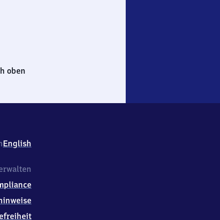
h oben
h
English
erwalten
mpliance
hinweise
efreiheit