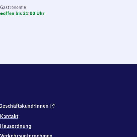
Gastronomie
offen bis 21:00 Uhr
externer
Geschäftskund:innen
Link
Kontakt
Hausordnung
Verkehrsunternehmen